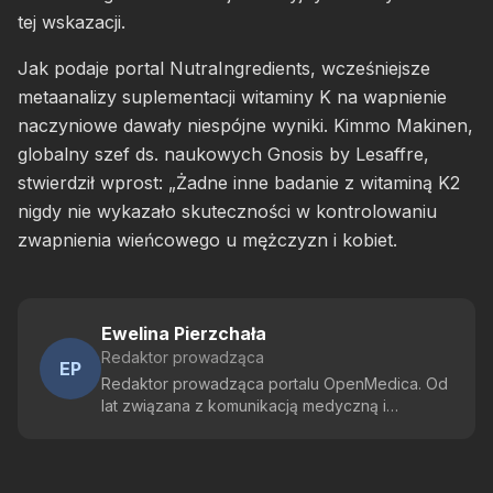
tej wskazacji.
Jak podaje portal NutraIngredients, wcześniejsze
metaanalizy suplementacji witaminy K na wapnienie
naczyniowe dawały niespójne wyniki. Kimmo Makinen,
globalny szef ds. naukowych Gnosis by Lesaffre,
stwierdził wprost: „Żadne inne badanie z witaminą K2
nigdy nie wykazało skuteczności w kontrolowaniu
zwapnienia wieńcowego u mężczyzn i kobiet.
Ewelina Pierzchała
Redaktor prowadząca
EP
Redaktor prowadząca portalu OpenMedica. Od
lat związana z komunikacją medyczną i
edukacją lekarzy. Odpowiada za linię
programową serwisu oraz jakość merytoryczną
publikowanych materiałów.