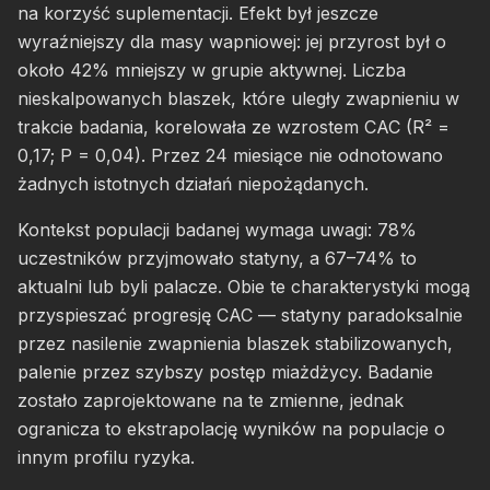
na korzyść suplementacji. Efekt był jeszcze
wyraźniejszy dla masy wapniowej: jej przyrost był o
około 42% mniejszy w grupie aktywnej. Liczba
nieskalpowanych blaszek, które uległy zwapnieniu w
trakcie badania, korelowała ze wzrostem CAC (R² =
0,17; P = 0,04). Przez 24 miesiące nie odnotowano
żadnych istotnych działań niepożądanych.
Kontekst populacji badanej wymaga uwagi: 78%
uczestników przyjmowało statyny, a 67–74% to
aktualni lub byli palacze. Obie te charakterystyki mogą
przyspieszać progresję CAC — statyny paradoksalnie
przez nasilenie zwapnienia blaszek stabilizowanych,
palenie przez szybszy postęp miażdżycy. Badanie
zostało zaprojektowane na te zmienne, jednak
ogranicza to ekstrapolację wyników na populacje o
innym profilu ryzyka.