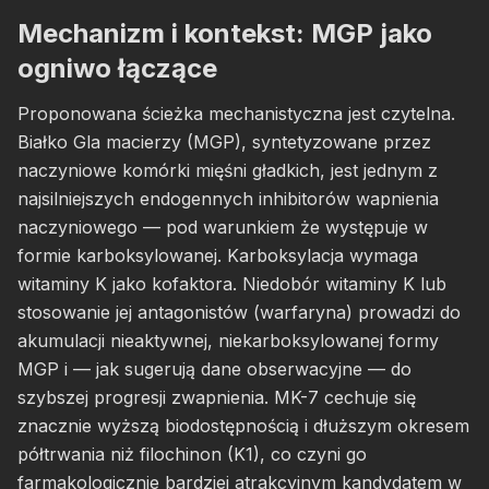
Mechanizm i kontekst: MGP jako
ogniwo łączące
Proponowana ścieżka mechanistyczna jest czytelna.
Białko Gla macierzy (MGP), syntetyzowane przez
naczyniowe komórki mięśni gładkich, jest jednym z
najsilniejszych endogennych inhibitorów wapnienia
naczyniowego — pod warunkiem że występuje w
formie karboksylowanej. Karboksylacja wymaga
witaminy K jako kofaktora. Niedobór witaminy K lub
stosowanie jej antagonistów (warfaryna) prowadzi do
akumulacji nieaktywnej, niekarboksylowanej formy
MGP i — jak sugerują dane obserwacyjne — do
szybszej progresji zwapnienia. MK-7 cechuje się
znacznie wyższą biodostępnością i dłuższym okresem
półtrwania niż filochinon (K1), co czyni go
farmakologicznie bardziej atrakcyjnym kandydatem w