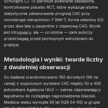
Schurgers LJ. To pierwsze podwójnie zaślepione,
kontrolowane placebo RCT, które wykazuje istotne
statystycznie zahamowanie progresji CAC przy
monoterapii menachinon-7 (MK-7, forma witaminy K2)
przez dwa lata u pacjentów z objawową CAD. Wynik
jest intrygujący, ale — co istotne — sami autorzy
przestrzegają przed pochopnym wdrożeniem do
praktyki.
Metodologia i wyniki: twarde liczby
z dwuletniej obserwacji
Do badania zrandomizowano 180 dorosłych (90 na
ramię) z wyjściowym wynikiem CAC między 50 a 400
jednostkami Agatsona (AU) — zakres odpowiadający
łagodnemu do rozległego nagromadzenia blaszek.
Mediana wieku wynosiła 59 lat (IQR 54–65) w grupie