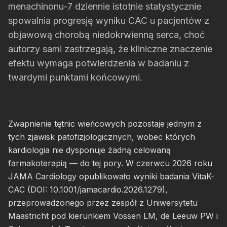
menachinonu-7 dziennie istotnie statystycznie
spowalnia progresję wyniku CAC u pacjentów z
objawową chorobą niedokrwienną serca, choć
autorzy sami zastrzegają, że kliniczne znaczenie
efektu wymaga potwierdzenia w badaniu z
twardymi punktami końcowymi.
Zwapnienie tętnic wieńcowych pozostaje jednym z
tych zjawisk patofizjologicznych, wobec których
kardiologia nie dysponuje żadną celowaną
farmakoterapią — do tej pory. W czerwcu 2026 roku
JAMA Cardiology opublikowało wyniki badania VitaK-
CAC (DOI: 10.1001/jamacardio.2026.1279),
przeprowadzonego przez zespół z Uniwersytetu
Maastricht pod kierunkiem Vossen LM, de Leeuw PW i