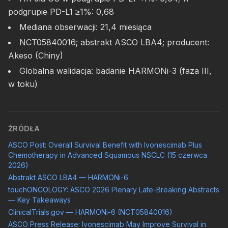
podgrupie PD-L1 ≥1%: 0,68
Mediana obserwacji: 21,4 miesiąca
NCT05840016; abstrakt ASCO LBA4; producent:
Akeso (Chiny)
Globalna walidacja: badanie HARMONi-3 (faza III,
w toku)
ŹRÓDŁA
ASCO Post: Overall Survival Benefit with Ivonescimab Plus
Chemotherapy in Advanced Squamous NSCLC (15 czerwca
2026)
Abstrakt ASCO LBA4 — HARMONi-6
touchONCOLOGY: ASCO 2026 Plenary Late-Breaking Abstracts
— Key Takeaways
ClinicalTrials.gov — HARMONi-6 (NCT05840016)
ASCO Press Release: Ivonescimab May Improve Survival in