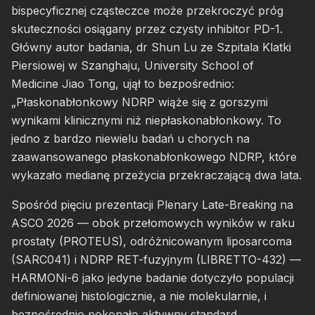
bispecyficznej cząsteczce może przekroczyć próg
skuteczności osiągany przez czysty inhibitor PD-1.
Główny autor badania, dr Shun Lu ze Szpitala Klatki
Piersiowej w Szanghaju, University School of
Medicine Jiao Tong, ujął to bezpośrednio:
„Płaskonabłonkowy NDRP wiąże się z gorszymi
wynikami klinicznymi niż niepłaskonabłonkowy. To
jedno z bardzo niewielu badań u chorych na
zaawansowanego płaskonabłonkowego NDRP, które
wykazało medianę przeżycia przekraczającą dwa lata.
Spośród pięciu prezentacji Plenary Late-Breaking na
ASCO 2026 — obok przełomowych wyników w raku
prostaty (PROTEUS), odróżnicowanym liposarcoma
(SARC041) i NDRP RET-fuzyjnym (LIBRETTO-432) —
HARMONi-6 jako jedyne badanie dotyczyło populacji
definiowanej histologicznie, a nie molekularnie, i
bezpośrednio pokonało aktywny standard