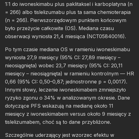
1:1 do iwoneskimabu plus paklitaksel i karboplatyna (n
= 266) albo tislelizumabu plus ta sama chemioterapia
(n = 266). Pierwszorzędowym punktem końcowym
było przeżycie całkowite (OS). Mediana czasu
obserwacji wyniosła 21,4 miesiąca (NCT05840016).
Po tym czasie mediana OS w ramieniu iwoneskimabu
wyniosła 27,9 miesięcy (95% CI: 27,89 miesięcy –
nieosiągnięta) wobec 23,7 miesięcy (95% CI: 20,11
miesięcy – nieosiągnięta) w ramieniu kontrolnym — HR
0,66 (95% CI: 0,50–0,87; jednostronne p = 0,0017).
Innymi słowy, leczenie iwoneskimabem zmniejszyło
ryzyko zgonu o 34% w analizowanym okresie. Dane
dotyczące PFS wskazują na medianę około 11
miesięcy z iwoneskimabem versus około 9 miesięcy z
tislelizumabem, choć są to dane przybliżone.
Szczególnie uderzający jest wzorzec efektu w