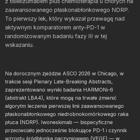
z tislelizumabem plus chemioterapia u chorych na
zaawansowanego płaskonabłonkowego NDRP.
To pierwszy lek, który wykazał przewagę nad
aktywnym komparatorem anty-PD-1 w
randomizowanym badaniu fazy III w tej
wskazaniu.
Na dorocznym zjeździe ASCO 2026 w Chicago, w
trakcie sesji Plenary Late-Breaking Abstracts,
zaprezentowano wyniki badania HARMONi-6
(abstrakt LBA4), które mogą na trwałe zmienić
algorytm leczenia pierwszej linii zaawansowanego
płaskonabłonkowego niedrobnokomórkowego raka
płuca (NDRP). Iwoneskimab — bispecyficzne
przeciwciało jednocześnie blokujące PD-1 i czynnik
wzrostu śródbłonka naczyniowego (VEGF) — w