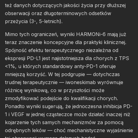
też danych dotyczących jakości życia przy dłuższej
obserwacji oraz długoterminowych odsetków
przeżycia (3-, 5-letnich).
Mimo tych ograniczeń, wyniki HARMONi-6 mają już
teraz znaczenie koncepcyjne dla praktyki klinicznej.
Spójność efektu terapeutycznego niezależna od
ekspresji PD-L1 jest najistotniejsza dla chorych z TPS
<1%, u których standardowy anty-PD-1 oferuje
mniejszą korzyść. W tej podgrupie — dotychczas
trudnej terapeutycznie — iwoneskimab wyrównuje
różnicę wynikową, co w przyszłości może
zmodyfikować podejście do kwalifikacji chorych.
Ponadto wyniki sugerują, że jednoczesna inhibicja PD-
1 i VEGF w jednej cząsteczce może działać inaczej niż
kojarzenie tych samych mechanizmów za pomocą
odrębnych leków — choć mechanistyczne wyjaśnienie