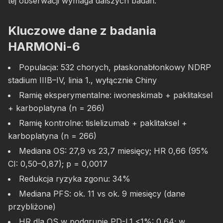
tej obserwacji wymaga dalszych badań.
Kluczowe dane z badania
HARMONi-6
Populacja: 532 chorych, płaskonabłonkowy NDRP
stadium IIIB–IV, linia 1., wyłącznie Chiny
Ramię eksperymentalne: iwoneskimab + paklitaksel
+ karboplatyna (n = 266)
Ramię kontrolne: tislelizumab + paklitaksel +
karboplatyna (n = 266)
Mediana OS: 27,9 vs 23,7 miesięcy; HR 0,66 (95%
CI: 0,50–0,87); p = 0,0017
Redukcja ryzyka zgonu: 34%
Mediana PFS: ok. 11 vs ok. 9 miesięcy (dane
przybliżone)
HR dla OS w podgrupie PD-L1 <1%: 0,64; w