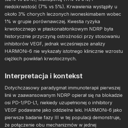
niedokrwistość (7% vs 5%). Krwawienia wystąpiły u
około 3% chorych leczonych iwoneskimabem wobec
1% w grupie porównawczej. Kwestia ryzyka
krwotocznego w płaskonabłonkowym NDRP była
historycznie przyczyną ostrożności przy stosowaniu
inhibitorów VEGF, jednak wcześniejsze analizy
HARMONi-6 nie wykazały istotnego klinicznie wzrostu
ciężkich powikłań krwotocznych.
Interpretacja i kontekst
Dotychczasowy paradygmat immunoterapii pierwszej
linii w zaawansowanym NDRP opierał się na blokadzie
osi PD-1/PD-L1, niekiedy uzupełnionej o inhibitory
VEGF podawane jako oddzielne leki. HARMONi-6 jako
pierwsze badanie fazy III w tej populacji demonstruje,
że połączenie obu mechanizmów w jednej