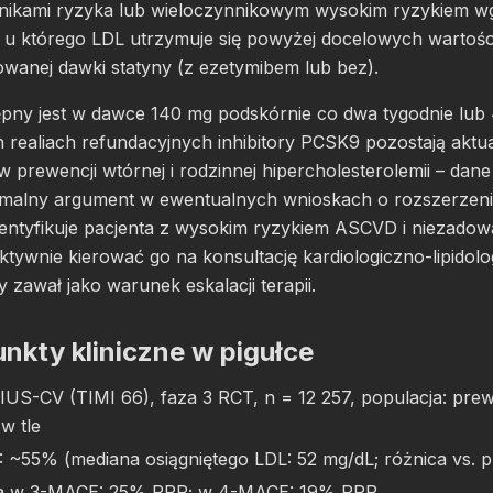
ikami ryzyka lub wieloczynnikowym wysokim ryzykiem wg
 którego LDL utrzymuje się powyżej docelowych wartośc
wanej dawki statyny (z ezetymibem lub bez).
ny jest w dawce 140 mg podskórnie co dwa tygodnie lub
h realiach refundacyjnych inhibitory PCSK9 pozostają aktu
 prewencji wtórnej i rodzinnej hipercholesterolemii – da
malny argument w ewentualnych wnioskach o rozszerzeni
dentyfikuje pacjenta z wysokim ryzykiem ASCVD i niezadow
aktywnie kierować go na konsultację kardiologiczno-lipidolo
 zawał jako warunek eskalacji terapii.
nkty kliniczne w pigułce
US-CV (TIMI 66), faza 3 RCT, n = 12 257, populacja: prew
w tle
 ~55% (mediana osiągniętego LDL: 52 mg/dL; różnica vs. p
ka w 3-MACE: 25% RRR; w 4-MACE: 19% RRR