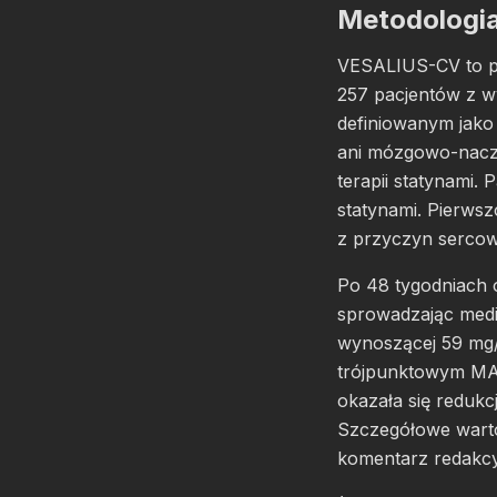
Metodologia 
VESALIUS-CV to po
257 pacjentów z w
definiowanym jak
ani mózgowo-naczy
terapii statynami
statynami. Pierw
z przyczyn serco
Po 48 tygodniach 
sprowadzając medi
wynoszącej 59 mg/
trójpunktowym MAC
okazała się reduk
Szczegółowe wartoś
komentarz redakcy