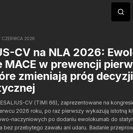
7 CZERWCA 2026
US-CV na NLA 2026: Ewo
e MACE w prewencji pierw
óre zmieniają próg decyzji
tycznej
ESALIUS-CV (TIMI 66), zaprezentowane na kongresie
erwcu 2026 roku, po raz pierwszy wykazują istotną kl
owo-naczyniowych po dodaniu ewolokumab do statyn
a bez przebytego zawału ani udaru. Badanie przepro