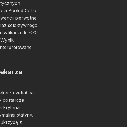
ytycznych
tora Pooled Cohort
ncji pierwotnej,
oraz selektywnego
nsyfikacja do <70
 Wyniki
interpretowane
lekarza
lekarz czekał na
V dostarcza
 kryteria
malnej statyny.
 cukrzycą z