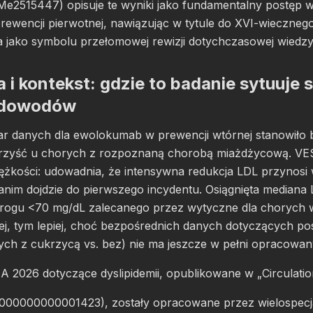
Me2515447) opisuje te wyniki jako fundamentalny postęp 
prewencji pierwotnej, nawiązując w tytule do XVI-wieczne
a jako symbolu przełomowej rewizji dotychczasowej wiedzy
a i kontekst: gdzie to badanie sytuuje 
e dowodów
ar danych dla ewolokumab w prewencji wtórnej stanowiło
orzyść u chorych z rozpoznaną chorobą miażdżycową. V
ężkości: udowadnia, że intensywna redukcja LDL przynosi
zanim dojdzie do pierwszego incydentu. Osiągnięta mediana
progu <70 mg/dL zalecanego przez wytyczne dla chorych 
żej, tym lepiej, choć bezpośrednich danych dotyczących p
ych z cukrzycą vs. bez) nie ma jeszcze w pełni opracowan
2026 dotyczące dyslipidemii, opublikowane w „Circulatio
.0000000000001423), zostały opracowane przez wielospecja