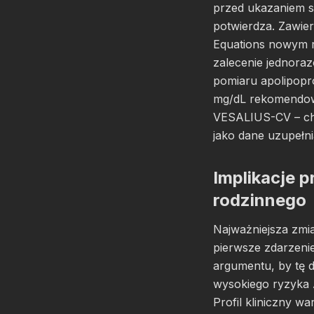
przed ukazaniem 
potwierdza. Zawier
Equations nowym 
zalecenie jednora
pomiaru apolipopro
mg/dL rekomendowa
VESALIUS-CV – cho
jako dane uzupełni
Implikacje p
rodzinnego
Najważniejsza zmia
pierwsze zdarzeni
argumentu, by tę d
wysokiego ryzyka 
Profil kliniczny w