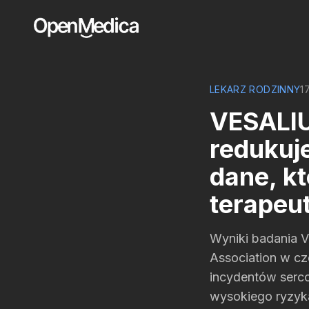
LEKARZ RODZINNY
1
VESALI
redukuj
dane, kt
terapeu
Wyniki badania V
Association w cz
incydentów serc
wysokiego ryzyk