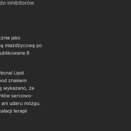
do inhibitorów
znie jako
obą miażdżycową po
publikowane 8
onal Lipid
 pod znakiem
lę wykazano, że
entów sercowo-
u ani udaru mózgu.
acji terapii