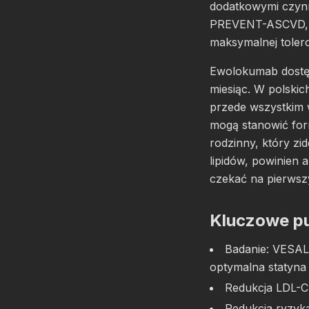
dodatkowymi czynn
PREVENT-ASCVD, u
maksymalnej tolero
Ewolokumab dostęp
miesiąc. W polskic
przede wszystkim w
mogą stanowić for
rodzinny, który zi
lipidów, powinien 
czekać na pierwszy
Kluczowe pu
Badanie: VESALI
optymalna statyna 
Redukcja LDL-C:
Redukcja ryzy