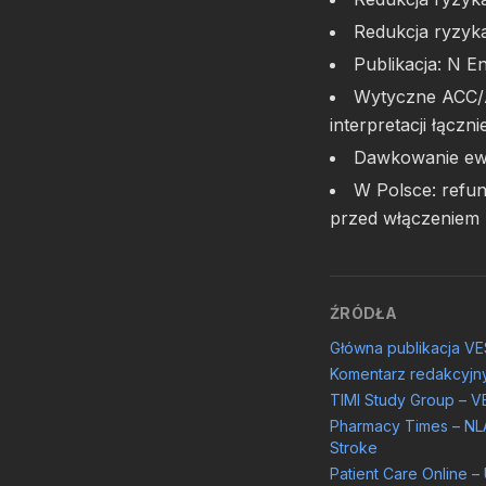
Redukcja ryzyk
Publikacja: N 
Wytyczne ACC/A
interpretacji łącz
Dawkowanie ewol
W Polsce: refun
przed włączeniem
ŹRÓDŁA
Główna publikacja VE
Komentarz redakcyjny
TIMI Study Group – 
Pharmacy Times – NLA 
Stroke
Patient Care Online 