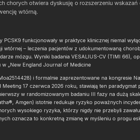
ch chorych otwiera dyskusję o rozszerzeniu wskazań 
encję wtórną.
ory PCSK9 funkcjonowały w praktyce klinicznej niemal wyłąc
ji wtórnej – leczenia pacjentów z udokumentowaną chor
udarze mózgu. Wyniki badania VESALIUS-CV (TIMI 66), o
u w „New England Journal of Medicine
Moa2514428) i formalnie zaprezentowane na kongresie Nati
l Meeting 17 czerwca 2026 roku, stawiają ten paradygmat
 pierwszy w randomizowanym badaniu III fazy na dużą ska
tha®, Amgen) istotnie redukuje ryzyko poważnych incyd
orych wysokiego ryzyka, którzy nigdy nie przebyli zawał
nych oznacza to konkretną zmianę w myśleniu o progu eskal