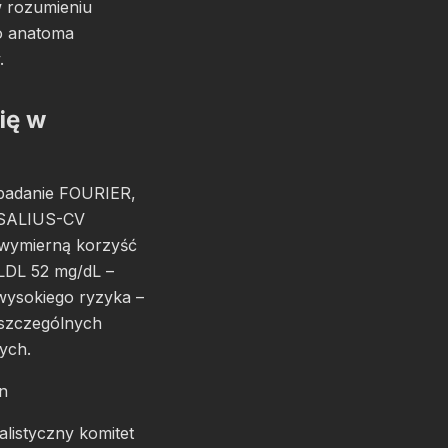
w rozumieniu
go anatoma
.
się w
 badanie FOURIER,
ESALIUS-CV
 wymierną korzyść
 LDL 52 mg/dL –
wysokiego ryzyka –
oszczególnych
ych.
n
listyczny komitet