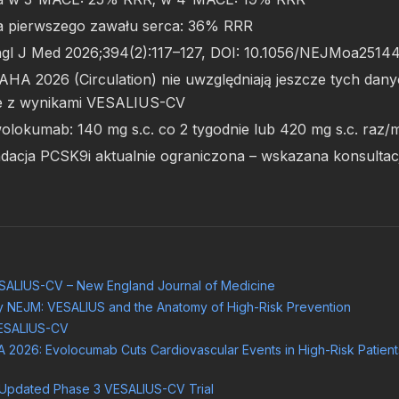
a pierwszego zawału serca: 36% RRR
Engl J Med 2026;394(2):117–127, DOI: 10.1056/NEJMoa2514
HA 2026 (Circulation) nie uwzględniają jeszcze tych dan
nie z wynikami VESALIUS-CV
okumab: 140 mg s.c. co 2 tygodnie lub 420 mg s.c. raz/m
dacja PCSK9i aktualnie ograniczona – wskazana konsultacj
SALIUS-CV – New England Journal of Medicine
 NEJM: VESALIUS and the Anatomy of High-Risk Prevention
VESALIUS-CV
2026: Evolocumab Cuts Cardiovascular Events in High-Risk Patients
– Updated Phase 3 VESALIUS-CV Trial