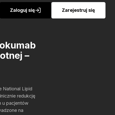
Zaloguj się
Zarejestruj się
lokumab
otnej –
 National Lipid
inicznie redukcję
 u pacjentów
wadzone na