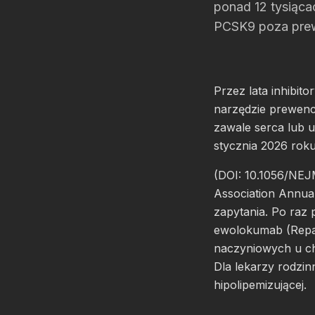
ponad 12 tysiąca
PCSK9 poza prew
Przez lata inhibit
narzędzie prewenc
zawale serca lub 
stycznia 2026 rok
(DOI: 10.1056/NEJ
Association Annua
zapytania. Po raz
ewolokumab (Repa
naczyniowych u ch
Dla lekarzy rodzin
hipolipemizującej.