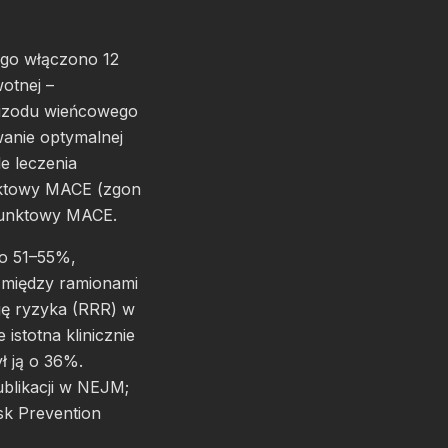
ego włączono 12
otnej –
izodu wieńcowego
anie optymalnej
e leczenia
nktowy MACE (zgon
punktowy MACE.
ło 51–55%,
y między ramionami
ję ryzyka (RRR) w
totna klinicznie
ł ją o 36%.
ublikacji w NEJM;
sk Prevention