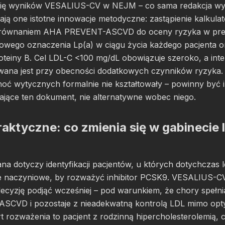
się wyników VESALIUS-CV w NEJM – co sama redakcja w
ają one istotne innowacje metodyczne: zastąpienie kalkula
równaniem AHA PREVENT-ASCVD do oceny ryzyka w prewe
zowego oznaczenia Lp(a) w ciągu życia każdego pacjenta 
teiny B. Cel LDL-C <100 mg/dL obowiązuje szeroko, a inte
na jest przy obecności dodatkowych czynników ryzyka.
ć wytycznych formalnie nie kształtowały – powinny być 
ające ten dokument, nie alternatywne wobec niego.
raktyczne: co zmienia się w gabinecie 
na dotyczy identyfikacji pacjentów, u których dotychczas 
e naczyniowe, by rozważyć inhibitor PCSK9. VESALIUS-C
ecyzję podjąć wcześniej – pod warunkiem, że chory spełnia
ASCVD i pozostaje z nieadekwatną kontrolą LDL mimo opty
art rozważenia to pacjent z rodzinną hipercholesterolemią,