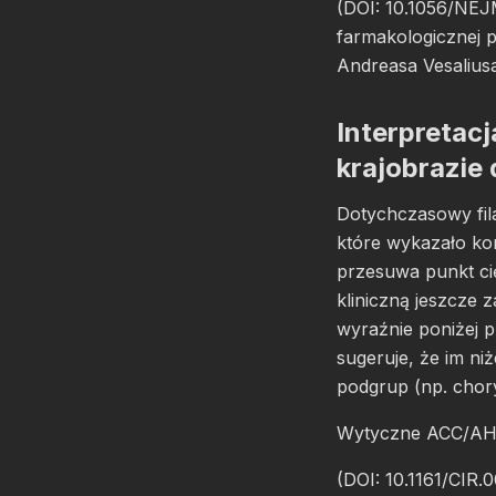
(DOI: 10.1056/NEJ
farmakologicznej 
Andreasa Vesalius
Interpretacj
krajobrazi
Dotychczasowy fil
które wykazało k
przesuwa punkt ci
kliniczną jeszcze 
wyraźnie poniżej 
sugeruje, że im ni
podgrup (np. chor
Wytyczne ACC/AHA 
(DOI: 10.1161/CIR