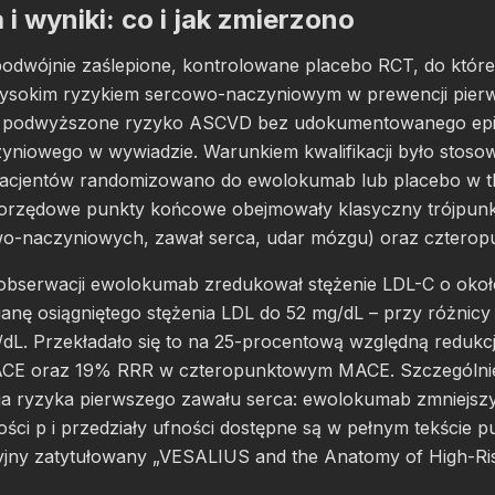
i wyniki: co i jak zmierzono
dwójnie zaślepione, kontrolowane placebo RCT, do któr
ysokim ryzykiem sercowo-naczyniowym w prewencji pierw
o podwyższone ryzyko ASCVD bez udokumentowanego ep
niowego w wywiadzie. Warunkiem kwalifikacji było stosow
. Pacjentów randomizowano do ewolokumab lub placebo w tl
szorzędowe punkty końcowe obejmowały klasyczny trójpu
wo-naczyniowych, zawał serca, udar mózgu) oraz cztero
obserwacji ewolokumab zredukował stężenie LDL-C o oko
anę osiągniętego stężenia LDL do 52 mg/dL – przy różnic
dL. Przekładało się to na 25-procentową względną redukc
E oraz 19% RRR w czteropunktowym MACE. Szczególnie is
cja ryzyka pierwszego zawału serca: ewolokumab zmniejszy
ci p i przedziały ufności dostępne są w pełnym tekście p
jny zatytułowany „VESALIUS and the Anatomy of High-Ri