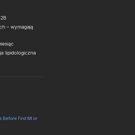
428
ych – wymagają
iesiąc
a lipidologiczna
 Before First MI or