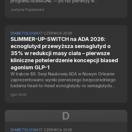
programu REIMAGINE — po raz pierwszy w
kontrolowanym RCT fazy 3 połączenie analogu amyliny
Justyna Popławska
(kagrilintyd) z agonistą GLP-1 (semaglutyd) statystycznie
przewyższyło semaglutyd 2,4 mg zarówno w kontroli
glikemii, jak i redukcji masy ciała u dorosłych z cukrzycą
typu 2.
DIABETOLOGIA
17 CZERWCA 2026
SLIMMER-UP-SWITCH na ADA 2026:
ecnoglutyd przewyższa semaglutyd o
35% w redukcji masy ciała – pierwsze
kliniczne potwierdzenie koncepcji biased
agonism GLP-1
W trakcie 86. Sesji Naukowej ADA w Nowym Orleanie
zaprezentowano wyniki pierwszego bezpośredniego
badania head-to-head ecnoglutydu vs semaglutydu
(SLIMMER-UP-SWITCH), które wykazało o 35% większą
Igor Gnot
redukcję masy ciała przy porównywalnej dawce. To
pierwsza kliniczna walidacja mechanizmu cAMP-biased
agonism w farmakologii GLP-1.
D
DIABETOLOGIA
17 CZERWCA 2026