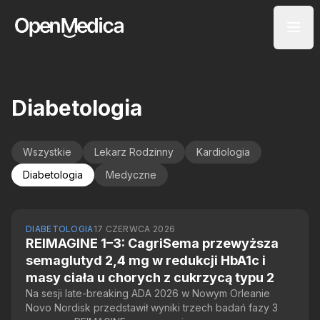
Diabetologia
Wszystkie
Lekarz Rodzinny
Kardiologia
Diabetologia
Medyczne
DIABETOLOGIA
17 CZERWCA 2026
REIMAGINE 1–3: CagriSema przewyższa
semaglutyd 2,4 mg w redukcji HbA1c i
masy ciała u chorych z cukrzycą typu 2
Na sesji late-breaking ADA 2026 w Nowym Orleanie
Novo Nordisk przedstawił wyniki trzech badań fazy 3